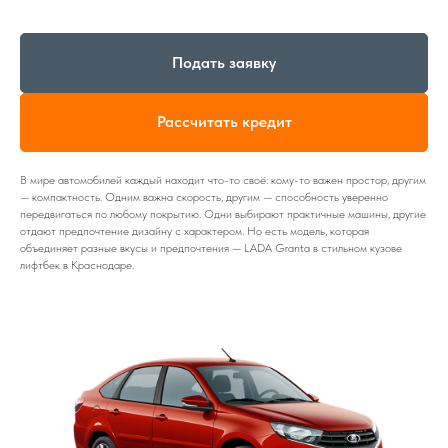
Подать заявку
Рассчитать кредит
В мире автомобилей каждый находит что-то своё: кому-то важен простор, другим
— компактность. Одним важна скорость, другим — способность уверенно
передвигаться по любому покрытию. Одни выбирают практичные машины, другие
отдают предпочтение дизайну с характером. Но есть модель, которая
объединяет разные вкусы и предпочтения — LADA Granta в стильном кузове
лифтбек в Краснодаре.