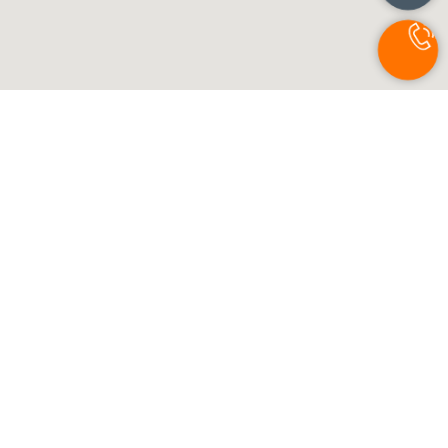
Автосалон LADA — официальный дилер ЛАДА в
Краснодаре.
ООО "Краснодарлада Инк" ИНН 2311179650
ОГРН 1142311345505
Партнер сайта -
официальный дилер Лада
Волжский
.
LADA Granta
LADA Vesta
LADA Granta седан
LADA Vesta седан
LADA Granta лифтбек
LADA Vesta Cross