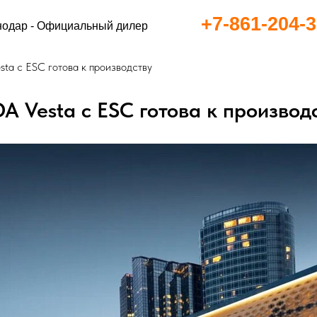
+7-861-204-3
+7-861-204-3
нодар - Официальный дилер
ta с ESC готова к производству
A Vesta с ESC готова к производ